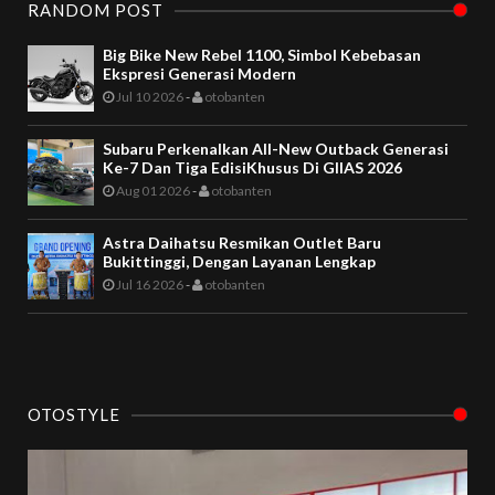
RANDOM POST
Big Bike New Rebel 1100, Simbol Kebebasan
Ekspresi Generasi Modern
Jul 10 2026
-
otobanten
Subaru Perkenalkan All-New Outback Generasi
Ke-7 Dan Tiga EdisiKhusus Di GIIAS 2026
Aug 01 2026
-
otobanten
Astra Daihatsu Resmikan Outlet Baru
Bukittinggi, Dengan Layanan Lengkap
Jul 16 2026
-
otobanten
OTOSTYLE