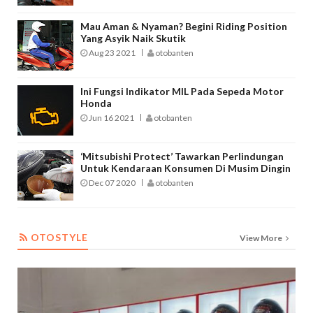
Mau Aman & Nyaman? Begini Riding Position
Yang Asyik Naik Skutik
Aug 23 2021
otobanten
Ini Fungsi Indikator MIL Pada Sepeda Motor
Honda
Jun 16 2021
otobanten
‘Mitsubishi Protect’ Tawarkan Perlindungan
Untuk Kendaraan Konsumen Di Musim Dingin
Dec 07 2020
otobanten
OTOSTYLE
OTOSTYLE
View More