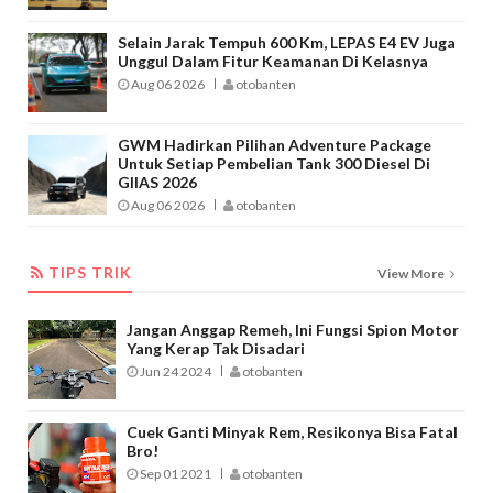
Selain Jarak Tempuh 600 Km, LEPAS E4 EV Juga
Unggul Dalam Fitur Keamanan Di Kelasnya
Aug 06 2026
otobanten
GWM Hadirkan Pilihan Adventure Package
Untuk Setiap Pembelian Tank 300 Diesel Di
GIIAS 2026
Aug 06 2026
otobanten
TIPS TRIK
TIPS TRIK
View More
Jangan Anggap Remeh, Ini Fungsi Spion Motor
Yang Kerap Tak Disadari
Jun 24 2024
otobanten
Cuek Ganti Minyak Rem, Resikonya Bisa Fatal
Bro!
Sep 01 2021
otobanten