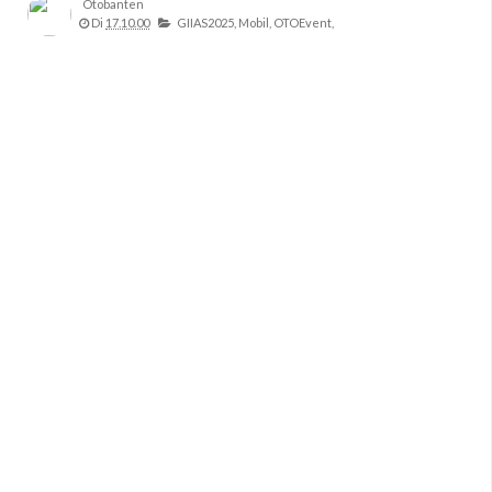
Otobanten
Di
17.10.00
GIIAS2025,
Mobil,
OTOEvent,