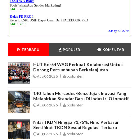
Tools WA Blaz!
Tools WhatsApp Sender Marketing!
Klik disini!
Kelas FB PRO!
Kelas EKSKLUSIF Dapat Cuan Dari FACEBOOK PRO
Klik disini!
Ads by KlikSitus
TERBARU
POPULER
KOMENTAR
HUT Ke-54 WAG Perkuat Kolaborasi Untuk
Dorong Pertumbuhan Berkelanjutan
Aug 06 2026
otobanten
140 Tahun Mercedes-Benz: Jejak Inovasi Yang
Melahirkan Standar Baru Di Industri Otomotif
Aug 06 2026
otobanten
Nilai TKDN Hingga 71,75%, Hino Perbarui
Sertifikat TKDN Sesuai Regulasi Terbaru
Aug 06 2026
otobanten