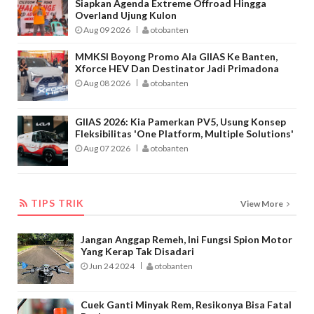
Siapkan Agenda Extreme Offroad Hingga
Overland Ujung Kulon
Aug 09 2026
otobanten
MMKSI Boyong Promo Ala GIIAS Ke Banten,
Xforce HEV Dan Destinator Jadi Primadona
Aug 08 2026
otobanten
GIIAS 2026: Kia Pamerkan PV5, Usung Konsep
Fleksibilitas 'One Platform, Multiple Solutions'
Aug 07 2026
otobanten
TIPS TRIK
TIPS TRIK
View More
Jangan Anggap Remeh, Ini Fungsi Spion Motor
Yang Kerap Tak Disadari
Jun 24 2024
otobanten
Cuek Ganti Minyak Rem, Resikonya Bisa Fatal