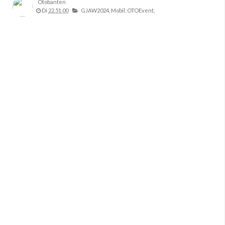
Otobanten
Di
22.51.00
GJAW2024,
Mobil,
OTOEvent,