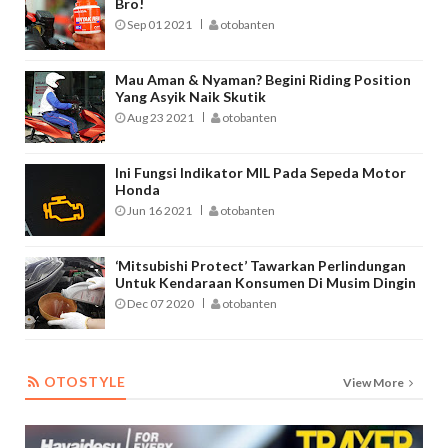
Bro!
Sep 01 2021
otobanten
Mau Aman & Nyaman? Begini Riding Position
Yang Asyik Naik Skutik
Aug 23 2021
otobanten
Ini Fungsi Indikator MIL Pada Sepeda Motor
Honda
Jun 16 2021
otobanten
‘Mitsubishi Protect’ Tawarkan Perlindungan
Untuk Kendaraan Konsumen Di Musim Dingin
Dec 07 2020
otobanten
OTOSTYLE
OTOSTYLE
View More