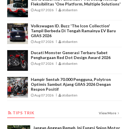
Fleksibilitas 'One Platform, Multiple Solutions'
Aug 07 2026
otobanten
Volkswagen ID. Buzz 'The Icon Collection'
Tampil Berbeda Di Tengah Ramainya EV Baru
GIIAS 2026
Aug 07 2026
otobanten
Ducati Monster Generasi Terbaru Sabet
Penghargaan Red Dot Design Award 2026
Aug 07 2026
otobanten
Hampir Sentuh 70.000 Pengguna, Polytron
Optimis Sambut Ajang GIIAS 2026 Dengan
Respon Positif
Aug 07 2026
otobanten
TIPS TRIK
TIPS TRIK
View More
Jangan Anggap Remeh, Ini Fungsi Spion Motor