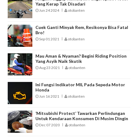
Yang Kerap Tak Disadari
Jun 24 2024
otobanten
Cuek Ganti Minyak Rem, Resikonya Bisa Fatal
Bro!
Sep 01 2021
otobanten
Mau Aman & Nyaman? Begini Riding Position
Yang Asyik Naik Skutik
Aug 23 2021
otobanten
Ini Fungsi Indikator MIL Pada Sepeda Motor
Honda
Jun 16 2021
otobanten
‘Mitsubishi Protect’ Tawarkan Perlindungan
Untuk Kendaraan Konsumen Di Musim Dingin
Dec 07 2020
otobanten