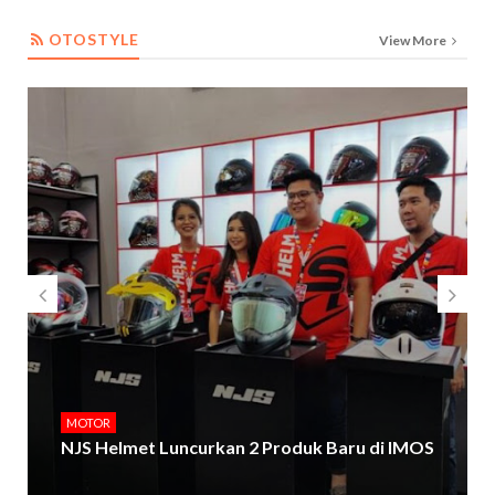
OTOSTYLE
OTOSTYLE
View More
MOTOR
NJS Helmet Luncurkan 2 Produk Baru di IMOS