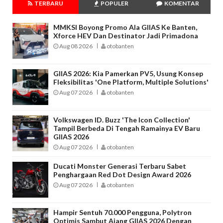
TERBARU
POPULER
KOMENTAR
MMKSI Boyong Promo Ala GIIAS Ke Banten,
Xforce HEV Dan Destinator Jadi Primadona
Aug 08 2026
otobanten
GIIAS 2026: Kia Pamerkan PV5, Usung Konsep
Fleksibilitas 'One Platform, Multiple Solutions'
Aug 07 2026
otobanten
Volkswagen ID. Buzz 'The Icon Collection'
Tampil Berbeda Di Tengah Ramainya EV Baru
GIIAS 2026
Aug 07 2026
otobanten
Ducati Monster Generasi Terbaru Sabet
Penghargaan Red Dot Design Award 2026
Aug 07 2026
otobanten
Hampir Sentuh 70.000 Pengguna, Polytron
Optimis Sambut Ajang GIIAS 2026 Dengan