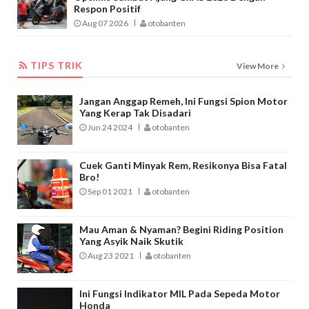
Respon Positif
Aug 07 2026
otobanten
TIPS TRIK
TIPS TRIK
View More
Jangan Anggap Remeh, Ini Fungsi Spion Motor
Yang Kerap Tak Disadari
Jun 24 2024
otobanten
Cuek Ganti Minyak Rem, Resikonya Bisa Fatal
Bro!
Sep 01 2021
otobanten
Mau Aman & Nyaman? Begini Riding Position
Yang Asyik Naik Skutik
Aug 23 2021
otobanten
Ini Fungsi Indikator MIL Pada Sepeda Motor
Honda