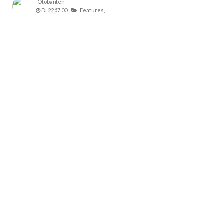
Otobanten
Di
22.57.00
Features,