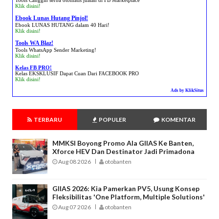
Klik disini!
Ebook Lunas Hutang Pinjol!
Ebook LUNAS HUTANG dalam 40 Hari!
Klik disini!
Tools WA Blaz!
Tools WhatsApp Sender Marketing!
Klik disini!
Kelas FB PRO!
Kelas EKSKLUSIF Dapat Cuan Dari FACEBOOK PRO
Klik disini!
Ads by KlikSitus
TERBARU
POPULER
KOMENTAR
MMKSI Boyong Promo Ala GIIAS Ke Banten,
Xforce HEV Dan Destinator Jadi Primadona
Aug 08 2026
otobanten
GIIAS 2026: Kia Pamerkan PV5, Usung Konsep
Fleksibilitas 'One Platform, Multiple Solutions'
Aug 07 2026
otobanten