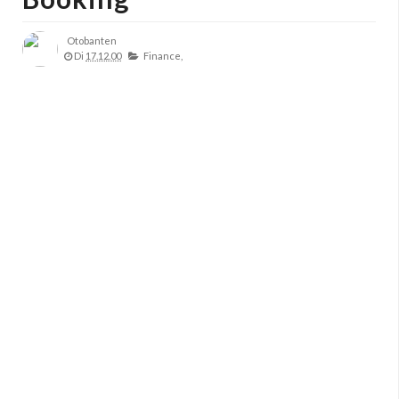
Otobanten
Di
17.12.00
Finance,