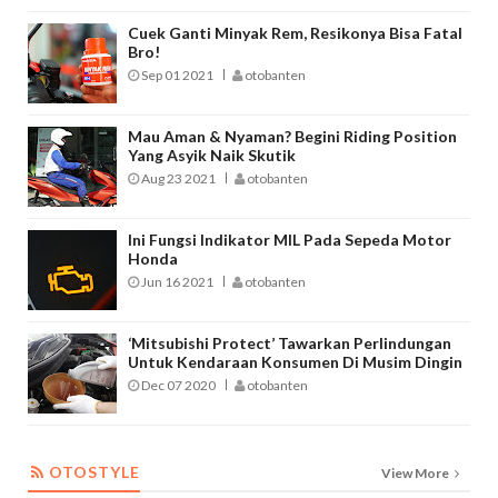
Cuek Ganti Minyak Rem, Resikonya Bisa Fatal
Bro!
Sep 01 2021
otobanten
Mau Aman & Nyaman? Begini Riding Position
Yang Asyik Naik Skutik
Aug 23 2021
otobanten
Ini Fungsi Indikator MIL Pada Sepeda Motor
Honda
Jun 16 2021
otobanten
‘Mitsubishi Protect’ Tawarkan Perlindungan
Untuk Kendaraan Konsumen Di Musim Dingin
Dec 07 2020
otobanten
OTOSTYLE
OTOSTYLE
View More