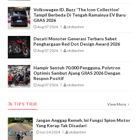
Volkswagen ID. Buzz 'The Icon Collection'
Tampil Berbeda Di Tengah Ramainya EV Baru
GIIAS 2026
Aug 07 2026
otobanten
Ducati Monster Generasi Terbaru Sabet
Penghargaan Red Dot Design Award 2026
Aug 07 2026
otobanten
Hampir Sentuh 70.000 Pengguna, Polytron
Optimis Sambut Ajang GIIAS 2026 Dengan
Respon Positif
Aug 07 2026
otobanten
TIPS TRIK
TIPS TRIK
View More
Jangan Anggap Remeh, Ini Fungsi Spion Motor
Yang Kerap Tak Disadari
Jun 24 2024
otobanten